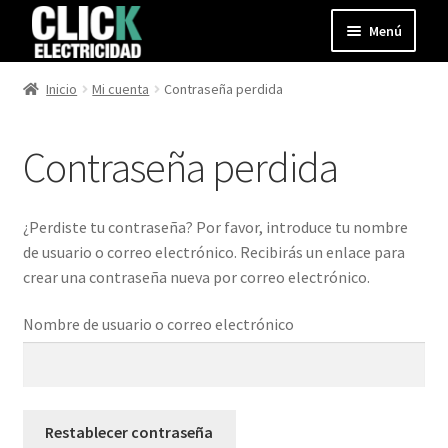
Ir
Ir
Menú
a
al
la
contenido
Expandir
Productos
Inicio
Mi cuenta
Contraseña perdida
navegación
el
menú
Blog
hijo
Contraseña perdida
Contacto
¿Perdiste tu contraseña? Por favor, introduce tu nombre
Mi cuenta
de usuario o correo electrónico. Recibirás un enlace para
crear una contraseña nueva por correo electrónico.
Nombre de usuario o correo electrónico
Restablecer contraseña