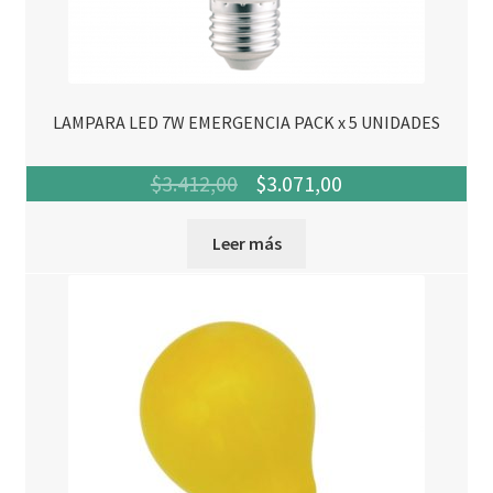
LAMPARA LED 7W EMERGENCIA PACK x 5 UNIDADES
El
El
$
3.412,00
$
3.071,00
precio
precio
Leer más
original
actual
era:
es:
$3.412,00.
$3.071,00.