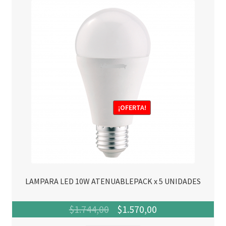
era:
es:
$668,00.
$601,00.
¡OFERTA!
LAMPARA LED 10W ATENUABLEPACK x 5 UNIDADES
El
El
$
1.744,00
$
1.570,00
precio
precio