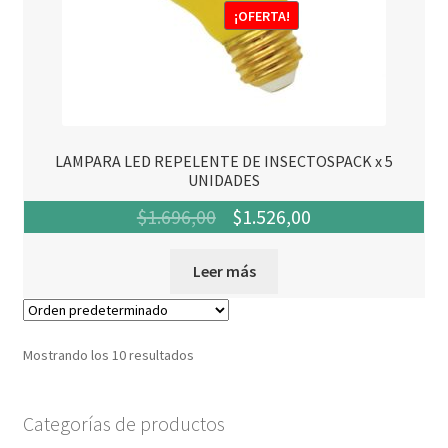
¡OFERTA!
LAMPARA LED REPELENTE DE INSECTOSPACK x 5
UNIDADES
El
El
$
1.696,00
$
1.526,00
precio
precio
Leer más
original
actual
era:
es:
$1.696,00.
$1.526,00.
Mostrando los 10 resultados
Categorías de productos