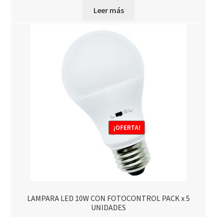
Leer más
original
actual
era:
es:
$1.744,00.
$1.570,00.
¡OFERTA!
LAMPARA LED 10W CON FOTOCONTROL PACK x 5
UNIDADES