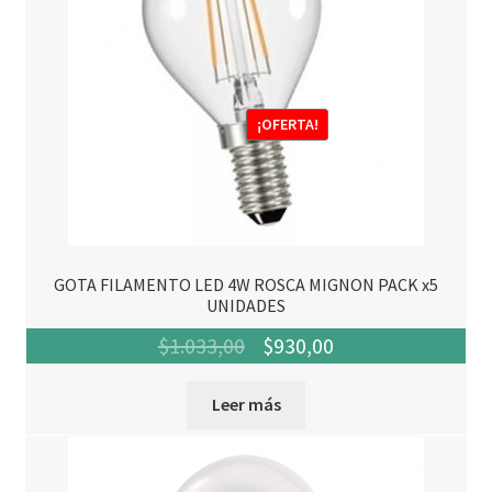
¡OFERTA!
GOTA FILAMENTO LED 4W ROSCA MIGNON PACK x5
UNIDADES
El
El
$
1.033,00
$
930,00
precio
precio
Leer más
original
actual
era:
es:
$1.033,00.
$930,00.