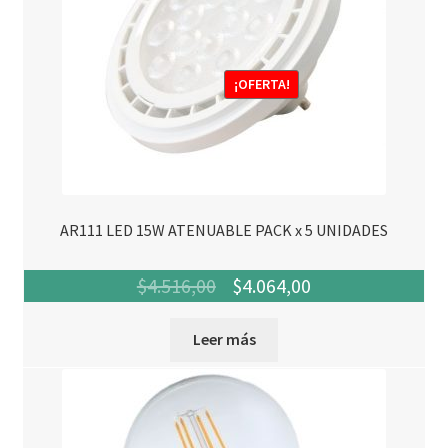
¡OFERTA!
AR111 LED 15W ATENUABLE PACK x 5 UNIDADES
El
El
$
4.516,00
$
4.064,00
precio
precio
Leer más
original
actual
era:
es:
$4.516,00.
$4.064,00.