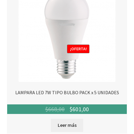
¡OFERTA!
LAMPARA LED 7W TIPO BULBO PACK x 5 UNIDADES
El
El
$
668,00
$
601,00
precio
precio
Leer más
original
actual