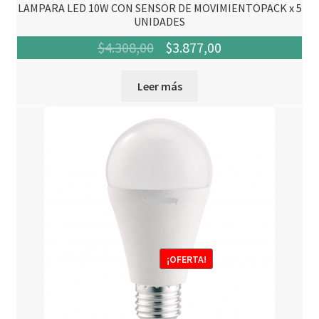
LAMPARA LED 10W CON SENSOR DE MOVIMIENTOPACK x 5
UNIDADES
El
El
$
4.308,00
$
3.877,00
precio
precio
Leer más
original
actual
era:
es:
$4.308,00.
$3.877,00.
¡OFERTA!