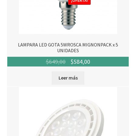
¡OFERTA!
LAMPARA LED GOTA 5WROSCA MIGNONPACK x 5
UNIDADES
El
El
$
649,00
$
584,00
precio
precio
Leer más
original
actual
era:
es:
$649,00.
$584,00.