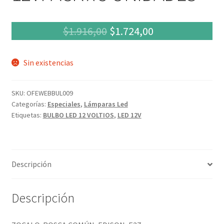
El
El
$
1.916,00
$
1.724,00
precio
precio
Sin existencias
original
actual
era:
es:
SKU:
OFEWEBBUL009
$1.916,00.
$1.724,00.
Categorías:
Especiales
,
Lámparas Led
Etiquetas:
BULBO LED 12 VOLTIOS
,
LED 12V
Descripción
Descripción