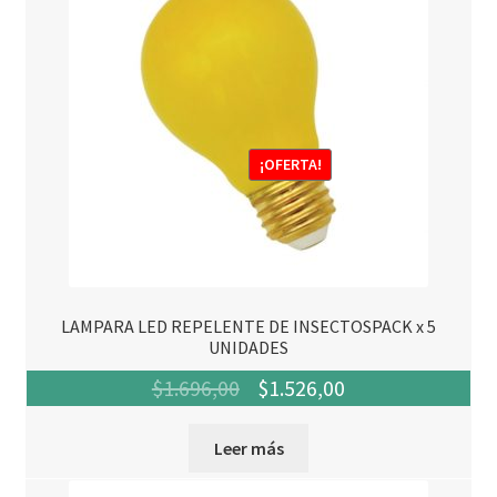
¡OFERTA!
LAMPARA LED REPELENTE DE INSECTOSPACK x 5
UNIDADES
El
El
$
1.696,00
$
1.526,00
precio
precio
Leer más
original
actual
era:
es: