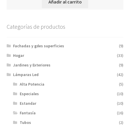
Añadir al carrito
original
actual
era:
es:
$1.571,00.
$1.414,00.
Categorías de productos
Fachadas y gdes superficies
(9)
Hogar
(33)
Jardines y Exteriores
(9)
Lámparas Led
(42)
Alta Potencia
(5)
Especiales
(10)
Estandar
(10)
Fantasía
(16)
Tubos
(2)