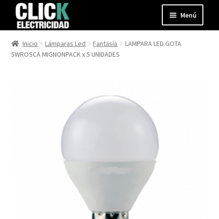
Ir
Ir
Menú
a
al
la
contenido
Expandir
Productos
Inicio
Lámparas Led
Fantasía
LAMPARA LED GOTA
navegación
el
5WROSCA MIGNONPACK x 5 UNIDADES
menú
Blog
hijo
Contacto
Mi cuenta