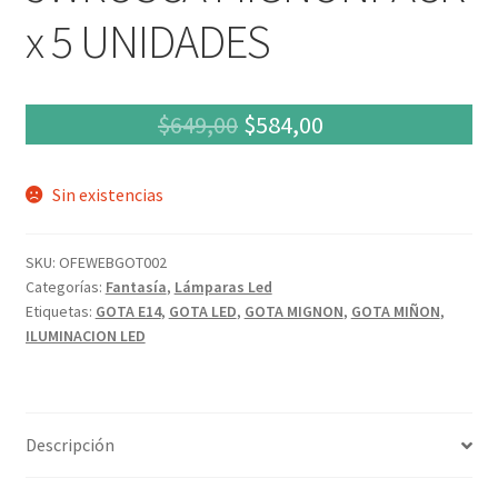
x 5 UNIDADES
El
El
$
649,00
$
584,00
precio
precio
Sin existencias
original
actual
era:
es:
SKU:
OFEWEBGOT002
$649,00.
$584,00.
Categorías:
Fantasía
,
Lámparas Led
Etiquetas:
GOTA E14
,
GOTA LED
,
GOTA MIGNON
,
GOTA MIÑON
,
ILUMINACION LED
Descripción