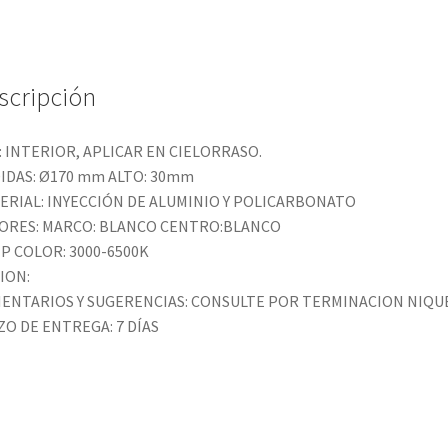
scripción
: INTERIOR, APLICAR EN CIELORRASO.
IDAS: Ø170 mm ALTO: 30mm
ERIAL: INYECCIÓN DE ALUMINIO Y POLICARBONATO
Iluminar la Cocina o
Ilumina
ORES: MARCO: BLANCO CENTRO:BLANCO
Cocina Comedor
la Coci
P COLOR: 3000-6500K
ION:
ENTARIOS Y SUGERENCIAS: CONSULTE POR TERMINACION NIQU
ZO DE ENTREGA: 7 DÍAS