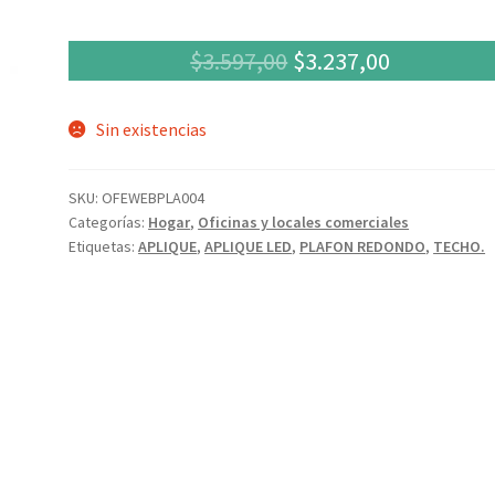
El
El
$
3.597,00
$
3.237,00
precio
precio
Sin existencias
original
actual
era:
es:
SKU:
OFEWEBPLA004
$3.597,00.
$3.237,00.
Categorías:
Hogar
,
Oficinas y locales comerciales
Etiquetas:
APLIQUE
,
APLIQUE LED
,
PLAFON REDONDO
,
TECHO.