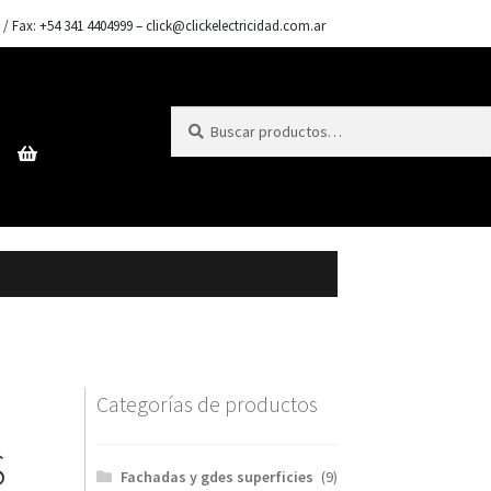
l / Fax: +54 341 4404999 – click@clickelectricidad.com.ar
Buscar
Buscar
por:
Categorías de productos
S
Fachadas y gdes superficies
(9)