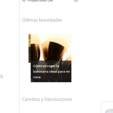
Proyectores Led
(9)
Últimas Novedades
ndo Sectores de
Iluminar la Cocina o
na
Cocina Comedor
Cómo escoger la
luminaria ideal para mi
EL
casa
Cambios y Devoluciones