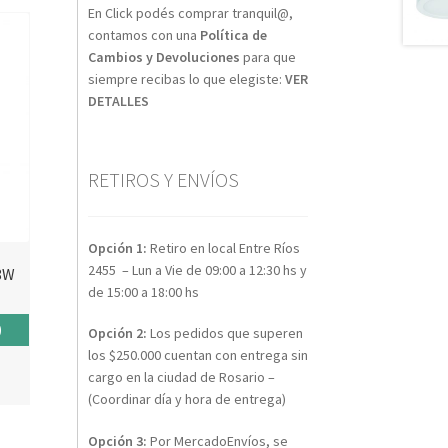
En Click podés comprar tranquil@,
contamos con una
Política de
Cambios y Devoluciones
para que
siempre recibas lo que elegiste:
VER
DETALLES
RETIROS Y ENVÍOS
Opción 1:
Retiro en local Entre Ríos
2455 – Lun a Vie de 09:00 a 12:30 hs y
8W
de 15:00 a 18:00 hs
El
0
Opción 2:
Los pedidos que superen
los $250.000 cuentan con entrega sin
precio
cargo en la ciudad de Rosario –
actual
(Coordinar día y hora de entrega)
es:
Opción 3:
Por MercadoEnvíos, se