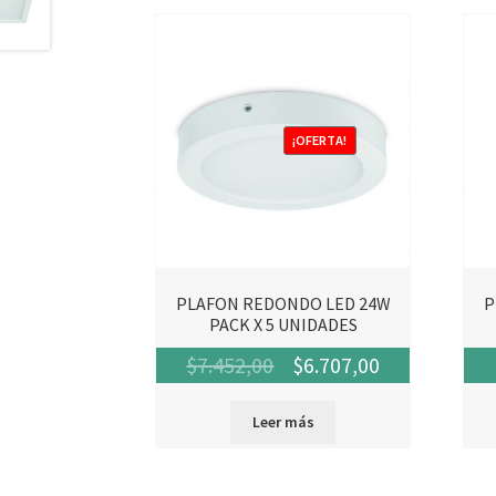
¡OFERTA!
PLAFON REDONDO LED 24W
P
PACK X 5 UNIDADES
El
El
$
7.452,00
$
6.707,00
precio
precio
Leer más
original
actual
era:
es: