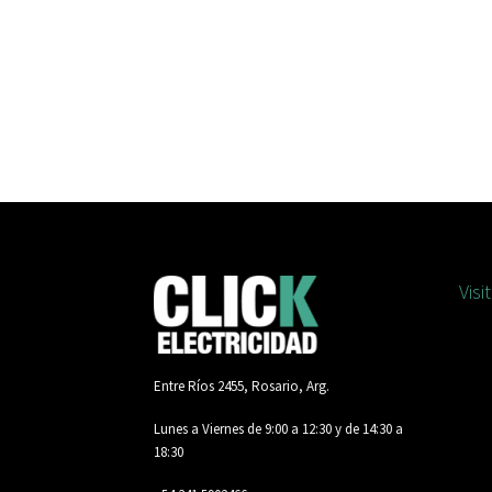
$7.452,00.
$6.707,00.
Visi
Entre Ríos 2455, Rosario, Arg.
Lunes a Viernes de 9:00 a 12:30 y de 14:30 a
18:30