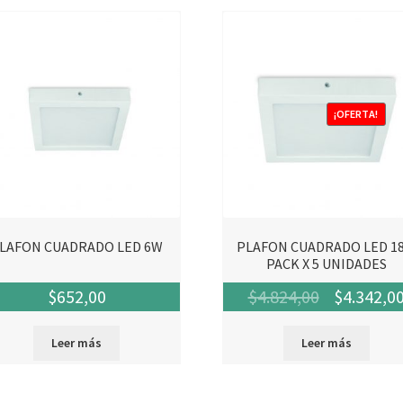
¡OFERTA!
LAFON CUADRADO LED 6W
PLAFON CUADRADO LED 1
PACK X 5 UNIDADES
El
$
652,00
$
4.824,00
$
4.342,0
precio
Leer más
Leer más
original
era: