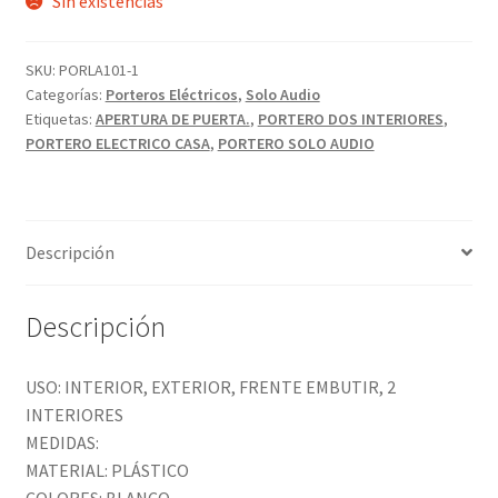
Sin existencias
original
actual
era:
es:
SKU:
PORLA101-1
$20.470,00.
$18.423,00.
Categorías:
Porteros Eléctricos
,
Solo Audio
Etiquetas:
APERTURA DE PUERTA.
,
PORTERO DOS INTERIORES
,
PORTERO ELECTRICO CASA
,
PORTERO SOLO AUDIO
Descripción
Descripción
USO: INTERIOR, EXTERIOR, FRENTE EMBUTIR, 2
INTERIORES
MEDIDAS:
MATERIAL: PLÁSTICO