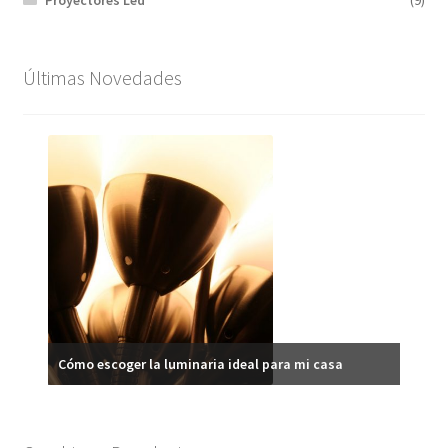
Proyectores Led
(9)
Últimas Novedades
Ilumi
Cómo escoger la luminaria ideal para mi casa