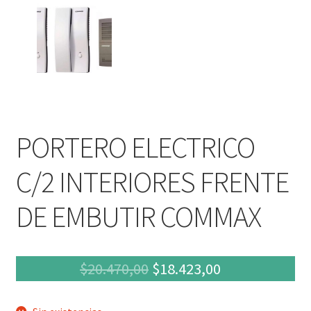
PORTERO ELECTRICO
C/2 INTERIORES FRENTE
DE EMBUTIR COMMAX
El
El
$
20.470,00
$
18.423,00
precio
precio