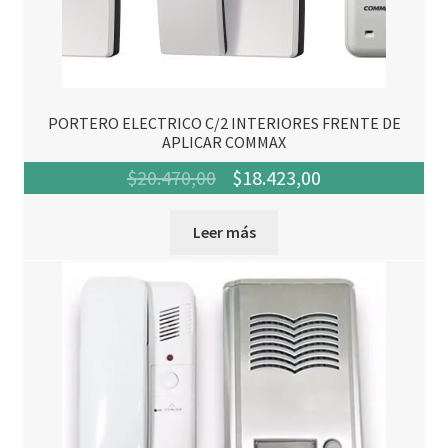
PORTERO ELECTRICO C/2 INTERIORES FRENTE DE
APLICAR COMMAX
El
El
$
20.470,00
$
18.423,00
precio
precio
Leer más
original
actual
era:
es:
$20.470,00.
$18.423,00.