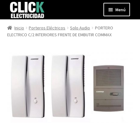
Ir
Ir
Menú
a
al
la
contenido
Expandir
Productos
Inicio
Porteros Eléctricos
Solo Audio
PORTERO
navegación
el
ELECTRICO C/2 INTERIORES FRENTE DE EMBUTIR COMMAX
menú
Blog
hijo
Contacto
Mi cuenta