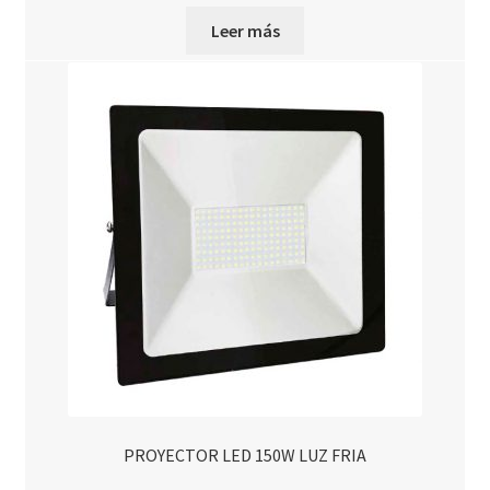
precio
precio
Leer más
original
actual
era:
es:
$4.006,00.
$3.605,00.
PROYECTOR LED 150W LUZ FRIA