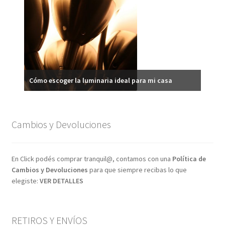
Ilumi
Cómo escoger la luminaria ideal para mi casa
Cambios y Devoluciones
En Click podés comprar tranquil@, contamos con una
Política de
Cambios y Devoluciones
para que siempre recibas lo que
elegiste:
VER DETALLES
RETIROS Y ENVÍOS