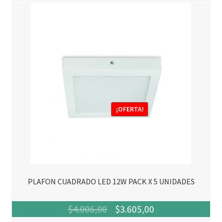
¡OFERTA!
PLAFON CUADRADO LED 12W PACK X 5 UNIDADES
El
El
$
4.006,00
$
3.605,00