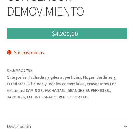
DEMOVIMIENTO
$
4.200,00
Sin existencias
SKU:
PRO2792
Categorías:
Fachadas y gdes superficies
,
Hogar
,
Jardines y
Exteriores
,
Oficinas y locales comerciales
,
Proyectores Led
Etiquetas:
CAMINOS
,
FACHADAS.
,
GRANDES SUPERFICIES.
,
JARDINES
,
LED INTEGRADO
,
REFLECTOR LED
Descripción